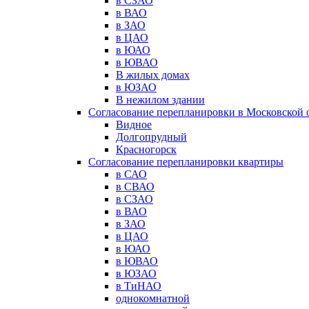
в СЗАО
в ВАО
в ЗАО
в ЦАО
в ЮАО
в ЮВАО
В жилых домах
в ЮЗАО
В нежилом здании
Согласование перепланировки в Московской 
Видное
Долгопрудный
Красногорск
Согласование перепланировки квартиры
в САО
в СВАО
в СЗАО
в ВАО
в ЗАО
в ЦАО
в ЮАО
в ЮВАО
в ЮЗАО
в ТиНАО
однокомнатной