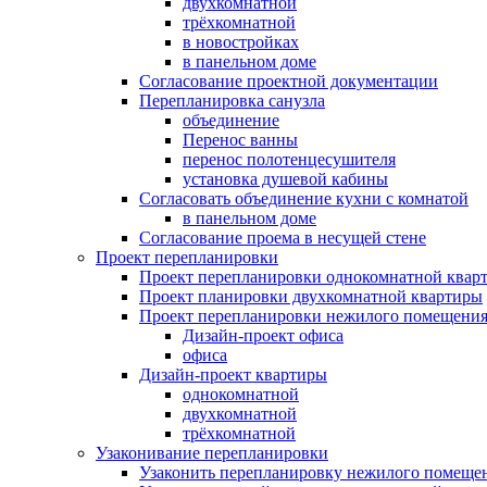
двухкомнатной
трёхкомнатной
в новостройках
в панельном доме
Согласование проектной документации
Перепланировка санузла
объединение
Перенос ванны
перенос полотенцесушителя
установка душевой кабины
Согласовать объединение кухни с комнатой
в панельном доме
Согласование проема в несущей стене
Проект перепланировки
Проект перепланировки однокомнатной квар
Проект планировки двухкомнатной квартиры
Проект перепланировки нежилого помещени
Дизайн-проект офиса
офиса
Дизайн-проект квартиры
однокомнатной
двухкомнатной
трёхкомнатной
Узаконивание перепланировки
Узаконить перепланировку нежилого помеще