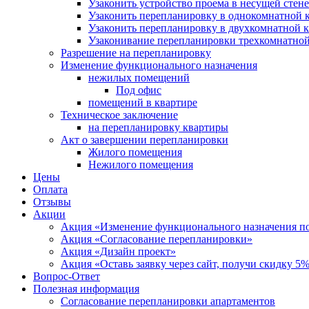
Узаконить устройство проема в несущей стене
Узаконить перепланировку в однокомнатной 
Узаконить перепланировку в двухкомнатной 
Узаконивание перепланировки трехкомнатно
Разрешение на перепланировку
Изменение функционального назначения
нежилых помещений
Под офис
помещений в квартире
Техническое заключение
на перепланировку квартиры
Акт о завершении перепланировки
Жилого помещения
Нежилого помещения
Цены
Оплата
Отзывы
Акции
Акция «Изменение функционального назначения 
Акция «Согласование перепланировки»
Акция «Дизайн проект»
Акция «Оставь заявку через сайт, получи скидку 5
Вопрос-Ответ
Полезная информация
Согласование перепланировки апартаментов