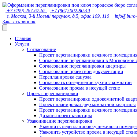
городское бюро
согл
+7 (499) 267-67-65
+7 (967) 002-80-49
г. Москва, 3-й Новый переулок, д.5, офис 109, 110
info@buro-
Заказать звонок
Главная
Услуги
Согласование
Проект перепланировки нежилого помещени
Согласование перепланировки в Московской 
Согласование перепланировки квартиры
Согласование проектной документации
Перепланировка санузла
Согласовать объединение кухни с комнатой
Согласование проема в несущей стене
Проект перепланировки
Проект перепланировки однокомнатной квар
Проект планировки двухкомнатной квартиры
Проект перепланировки нежилого помещени
Дизайн-проект квартиры
Узаконивание перепланировки
Узаконить перепланировку нежилого помеще
Узаконить устройство проема в несущей стене