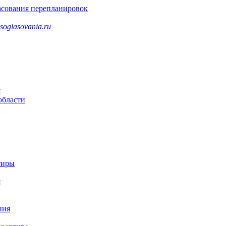
асования перепланировок
soglasovania.ru
я
области
тиры
я
ния